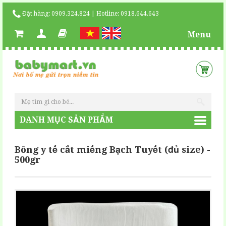
Đặt hàng: 0909.324.824 | Hotline: 0918.644.643
Menu
DANH MỤC SẢN PHẨM
Bông y tế cắt miếng Bạch Tuyết (đủ size) -
500gr