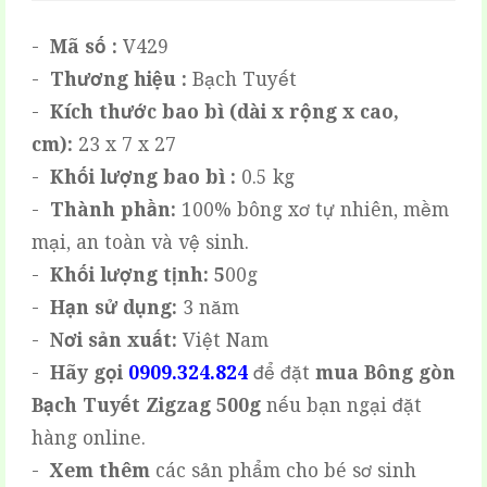
-
Mã số :
V429
-
Thương hiệu :
Bạch Tuyết
-
Kích thước bao bì (dài x rộng x cao,
cm):
23 x 7 x 27
-
Khối lượng bao bì :
0.5 kg
-
Thành phần:
100% bông xơ tự nhiên, mềm
mại, an toàn và vệ sinh.
-
Khối lượng tịnh: 5
00g
-
Hạn sử dụng:
3 năm
-
Nơi sản xuất:
Việt Nam
-
Hãy gọi
0909.324.824
để đặt
mua
Bông gòn
Bạch Tuyết Zigzag 500g
nếu bạn ngại đặt
hàng online.
-
Xem thêm
các sản phẩm cho bé sơ sinh