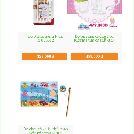
Bộ 5 thìa mềm Nuk
Bộ túi nhai chống hóc
NU78812
Kidsme tím chanh 4th+
129,000 đ
459,000 đ
Đồ chơi gỗ - Câu thú biển
Winwintoys 61362