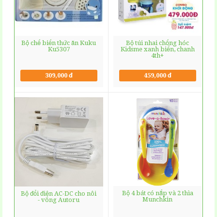
Bộ chế biến thức ăn Kuku
Bộ túi nhai chống hóc
Ku5307
Kidsme xanh biển, chanh
4th+
309,000 đ
459,000 đ
Bộ 4 bát có nắp và 2 thìa
Bộ đổi điện AC-DC cho nôi
Munchkin
- võng Autoru