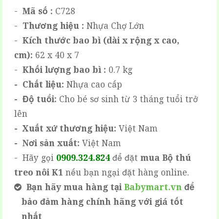
-
Mã số :
C728
-
Thương hiệu :
Nhựa Chợ Lớn
-
Kích thước bao bì (dài x rộng x cao,
cm):
62 x 40 x 7
-
Khối lượng bao bì :
0.7 kg
- Chất liệu:
Nhựa cao cấp
- Độ tuổi:
Cho bé sơ sinh từ 3 tháng tuổi trở
lên
- Xuất xứ thương hiệu:
Việt Nam
- Nơi sản xuất:
Việt Nam
- Hãy gọi
0909.324.824
để đặt
mua
Bộ thú
treo nôi K1
nếu bạn ngại đặt hàng online.
Bạn hãy mua hàng tại
Babymart.vn
để
bảo đảm hàng chính hãng với giá tốt
nhất