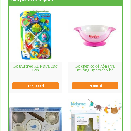
Bộ thú treo K1 Nhựa Chợ
Bộ chén có đế hồng và
Lớn
muỗng Upass cho bé
136,000 đ
79,000 đ