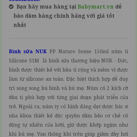
Bạn hãy mua hàng tại
Babymart.vn
để
bảo đảm hàng chính hãng với giá tốt
nhất
Bình sữa NUK
PP Nature Sense 150ml núm ti
Silicone S1M là bình sữa thương hiệu NUK - Đức,
bình được thiết kế với bầu ti rộng và mềm vì được
làm từ silicone an toàn. Đặc biệt thích hợp để duy
trì song song bú bình và bú mẹ. Núm có 2 kích cỡ
đầu ti phù hợp với từng giai đoạn phát triển của
trẻ. Ngoài ra, núm ty có hình dáng dẹt được bác sĩ
nha khoa thiết kế độc quyền đảm bảo cơ chế cử
động tự nhiên của lưỡi, giữ được khớp ngậm như
khi bú mẹ. Van thông khí trên giúp giảm đầy hơi