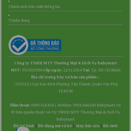
Chính sách bảo mật thông tin
Tuyển dụng
Facebook
Youtube
Công ty TNHH MTV Thương Mại & Dịch Vụ Babymart
Map
MST:
0313023936
Cấp ngày:
22/11/2014
Tại:
Tp. Hồ Chí Minh
Địa chỉ trưng bày và bán sản phẩm: :
- 710/53/12 Lũy Bán Bích Phường Tân Thành, Quận Tân Phú,
TP.HCM
Điện thoại:
0909.324.824 | Hotline: 0918.644.643
Babymart.vn
© Bản quyền thuộc về Cty TNHH MTV Thương Mại & Dịch Vụ
Website:
babymart.vn
Babymart
Logo:
Đồ Sơ Sinh
|
Đồ dùng mẹ và bé
|
Máy hút sữa
|
Đồ chơi