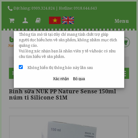
Đặt hàng: 0909.324.824 | Hotline: 0918.644.643
Menu
Thông tin mô tả tại đây chỉ mang tính chất trợ giúp
người đọc hiểu hơn về sản phẩm, không nhằm mục đích
quảng cáo.
Vui lòng xác nhận bạn là nhân viên y tế và/hoặc có nhu
cầu tìm hiểu về sản phẩm.
Không hiển thị thông báo này lần sau
DANH MỤC SẢN PHẨM
Xác nhận
Bỏ qua
Bình sữa NUK PP Nature Sense 150ml
núm ti Silicone S1M