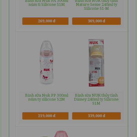
Bình sữa Nuk PA 300ml
Bình sữa NUK thủy tinh
núm ti Silicone S1M
Nature Sense 240ml ty
Silicone S1-M
269,000 đ
369,000 đ
Bình sữa Nuk PP 300ml
Bình sữa NUK thủy tinh
núm ty silicone S2M
Disney 240ml ty Silicone
S1M
219,000 đ
339,000 đ