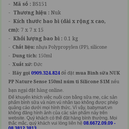
-
Mã số :
BS151
-
Thương hiệu :
Nuk
-
Kích thước bao bì (dài x rộng x cao,
cm):
7 x 7 x 15
-
Khối lượng bao bì :
0.1 kg
-
Chất liệu:
nhựa Polypropylen (PP), silicone
-
Dung tích:
150ml
-
Xuất xứ:
Đức
-
Hãy gọi
0909.324.824
để đặt
mua
Bình sữa NUK
PP Nature Sense 150ml núm ti Silicone S1M
nếu
bạn ngại đặt hàng online.
Để khuyến khích việc nuôi con bằng sữa mẹ, các sản
phẩm bình sữa và núm vú nhân tạo không được phép
quảng cáo dưới mọi hình thức. Vì vậy, babymart.vn
không đăng hình ảnh của các sản phẩm này trên
website. Quý khách có thể đặt hàng bình thường. Mọi
thắc mắc, quý khách vui lòng liên hệ
08.6672.09.09 -
08.3812.3813.